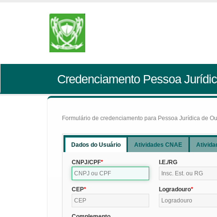
Credenciamento Pessoa Jurídic
Formulário de credenciamento para Pessoa Jurídica de Outr
Dados do Usuário
Atividades CNAE
Ativida
CNPJ/CPF
I.E./RG
CEP
Logradouro
Complemento