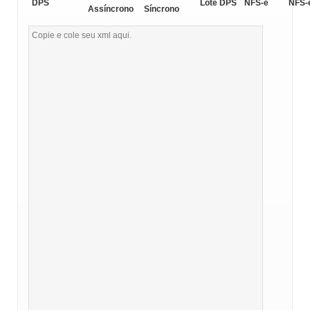
DPS
Lote DPS
NFS-e
NFS-
Assíncrono
Síncrono