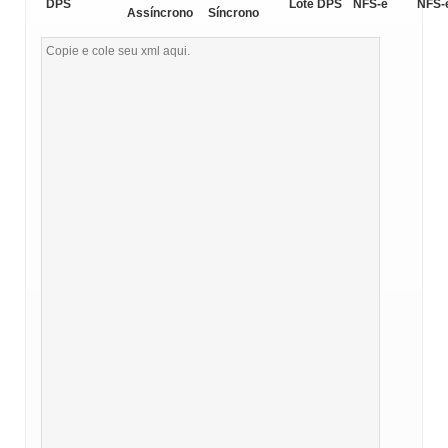
DPS
Lote DPS
NFS-e
NFS-
Assíncrono
Síncrono