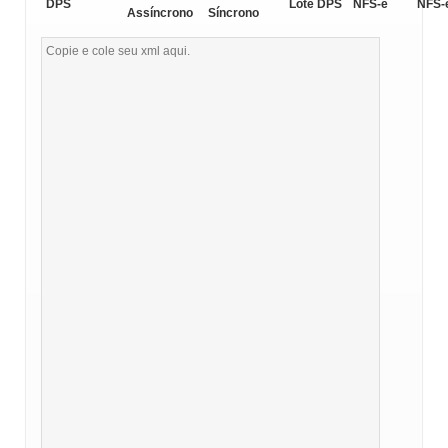
DPS
Lote DPS
NFS-e
NFS-
Assíncrono
Síncrono