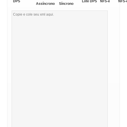
DPS
Lote DPS
NFS-e
NFS-
Assíncrono
Síncrono