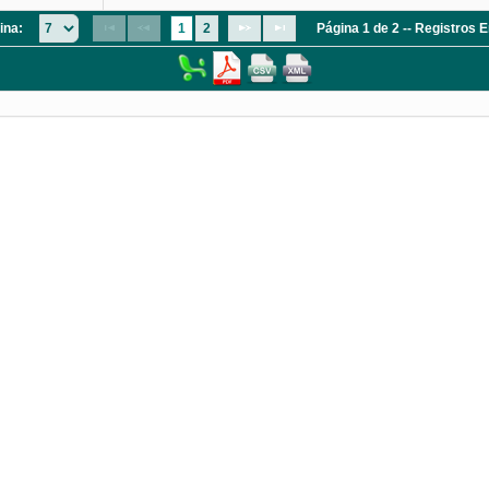
ina:
1
2
Página 1 de 2 -- Registros 