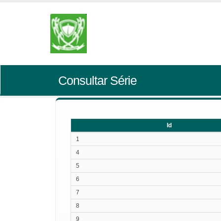
Consultar Série
Id
Id
1
4
5
6
7
8
9