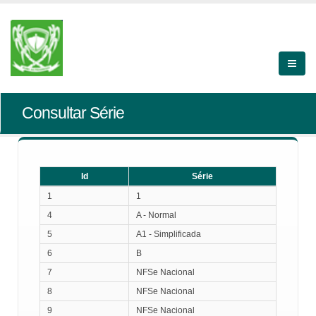
Consultar Série
Id
Série
Id
Série
1
1
4
A - Normal
5
A1 - Simplificada
6
B
7
NFSe Nacional
8
NFSe Nacional
9
NFSe Nacional