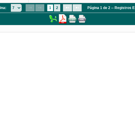
ina:
1
2
Página 1 de 2 -- Registros 