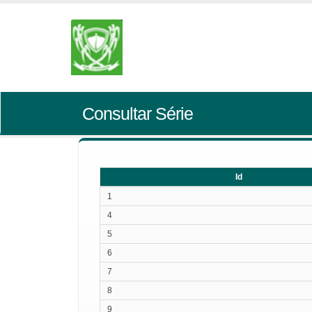
Consultar Série
Id
Id
1
4
5
6
7
8
9