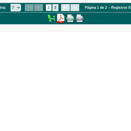
ina:
1
2
Página 1 de 2 -- Registros 