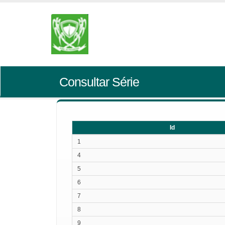
Consultar Série
Id
Id
1
4
5
6
7
8
9