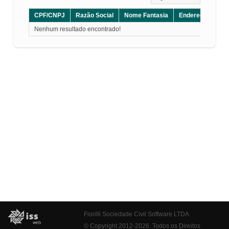
CPF/CNPJ
Razão Social
Nome Fantasia
Endereço
CE
Nenhum resultado encontrado!
Fiorilli Sociedade Civil Software LTDA
© Copyright 2012-2026. Todos os Direitos