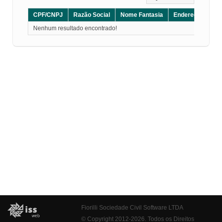
CPF/CNPJ
Razão Social
Nome Fantasia
Endereço
CE
Nenhum resultado encontrado!
Fiorilli Sociedade Civil Software LTDA
© Copyright 2012-2026. Todos os Direitos