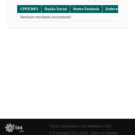
CPF/CNPJ
Razão Social
Nome Fantasia
Endereço
CE
Nenhum resultado encontrado!
Fiorilli Sociedade Civil Software LTDA
© Copyright 2012-2026. Todos os Direitos