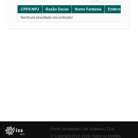
CPF/CNPJ
Razão Social
Nome Fantasia
Endereço
CE
Nenhum resultado encontrado!
Fiorilli Sociedade Civil Software LTDA
© Copyright 2012-2026. Todos os Direitos