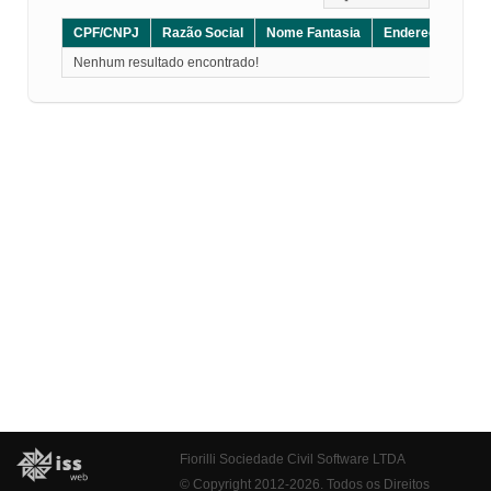
CPF/CNPJ
Razão Social
Nome Fantasia
Endereço
CE
Nenhum resultado encontrado!
Fiorilli Sociedade Civil Software LTDA
© Copyright 2012-2026. Todos os Direitos