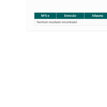
NFS-e
Emissão
Alíquota
Nenhum resultado encontrado!