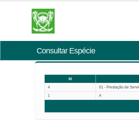
Consultar Espécie
Id
4
01 - Prestação de Serv
1
A